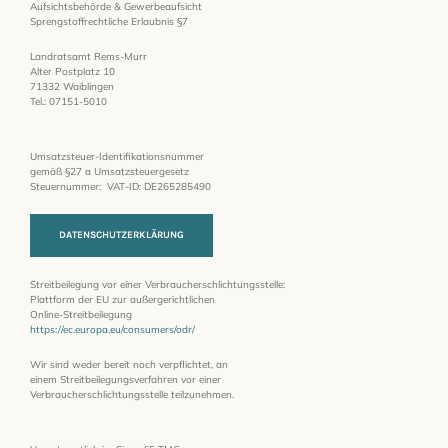
Aufsichtsbehörde & Gewerbeaufsicht
Sprengstoffrechtliche Erlaubnis §7
Landratsamt Rems-Murr
Alter Postplatz 10
71332 Waiblingen
Tel.: 07151-5010
Umsatzsteuer-Identifikationsnummer
gemäß §27 a Umsatzsteuergesetz
Steuernummer: VAT-ID: DE265285490
DATENSCHUTZERKLÄRUNG
Streitbeilegung vor einer Verbraucherschlichtungsstelle:
Plattform der EU zur außergerichtlichen
Online-Streitbeilegung
https://ec.europa.eu/consumers/odr/
Wir sind weder bereit noch verpflichtet, an
einem Streitbeilegungsverfahren vor einer
Verbraucherschlichtungsstelle teilzunehmen.