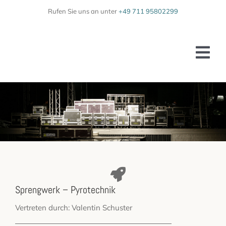
Zum
Rufen Sie uns an unter
+49 711 95802299
Inhalt
springen
Tog
Nav
Home
Unser Team
Leistungen
Galerie
Sprengwerk – Pyrotechnik
Kontakt
Vertreten durch: Valentin Schuster
Behörden