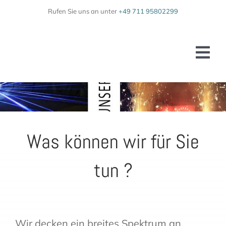
Zum
Rufen Sie uns an unter
+49 711 95802299
Inhalt
springen
Tog
Nav
Home
Unser Team
Was können wir für Sie
Leistungen
tun ?
Galerie
Kontakt
Behörden
Wir decken ein breites Spektrum an